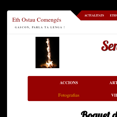
ACTUALITATS
ETH
Eth Ostau Comengés
GASCON, PARLA TA LENGA !
Se
ACCIONS
AR
Fotografias
VI