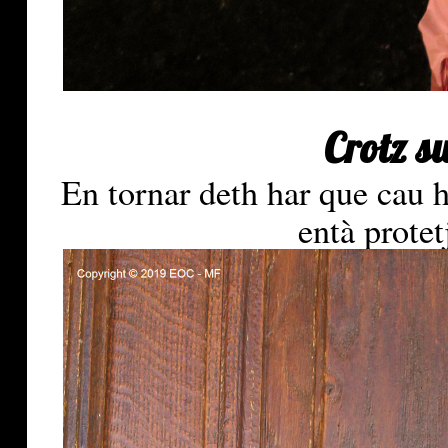
Crotz s
En tornar deth har que cau h
entà protet