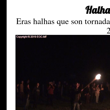
Halha
Eras halhas que son tornada