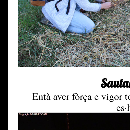
Sautar
Entà aver fòrça e vigor t
es·