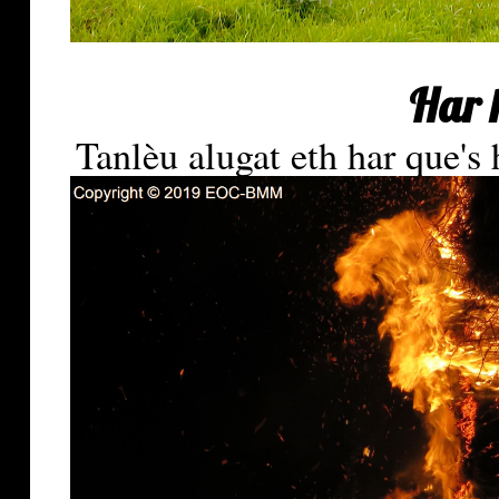
Har 
Tanlèu alugat eth har que's