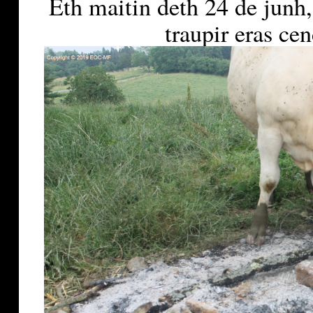
Eth maitin deth 24 de junh,
traupir eras ce