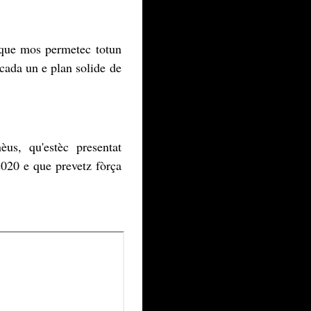
 que mos permetec totun
cada un e plan solide de
us, qu'estèc presentat
020 e que prevetz fòrça