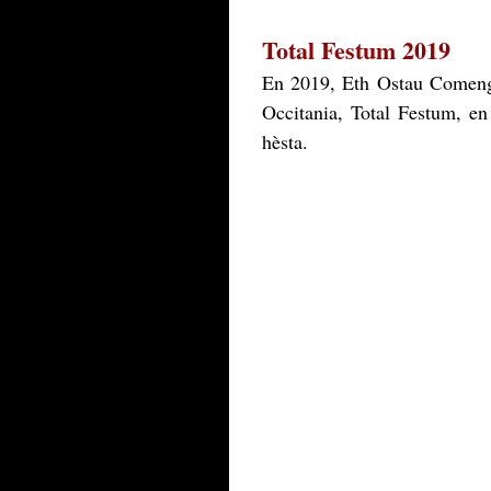
Total Festum 2019
En 2019, Eth Ostau Comengé
Occitania, Total Festum, e
hèsta.