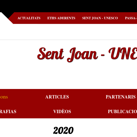
ACTUALITATS
ETHS ADERENTS
SENT JOAN - UNESCO
PASSA
Sent Joan - UN
ions
ARTICLES
PARTENARIS
RAFIAS
VIDÈOS
PUBLICACI
2020