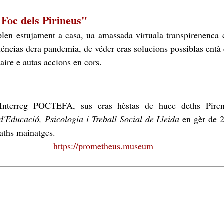
Foc dels Pirineus"
plen estujament a casa, ua amassada virtuala transpirenenca
éncias dera pandemia, de véder eras solucions possiblas entà 
laire e autas accions en cors.
Interreg POCTEFA, sus eras hèstas de huec deths Pirenè
 d'Educació, Psicologia i Treball Social de Lleida
en gèr de 2
aths mainatges.
https://prometheus.museum