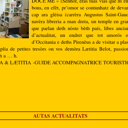
DOCE ME » (Senhor, eras tuas vias que m’ens
bons, en efèt, pr’omor se contunhatz de dev
cap ara glèisa (carrèra Augustus Saint-Gaud
navèra libreria a man dreta, un temple en gran
que parlan deth nòste bèth país, libes anci
d’actualitat, un endret que tot amorós
d’Occitania e deths Pirenèus a de visitar a pl
a plia de petites tresòrs on vos demòra Lætitia Belot, passi
.h a … h.
RIA & LÆTITIA -GUIDE ACCOMPAGNATRICE TOURISTIQUE 
AUTAS ACTUALITATS