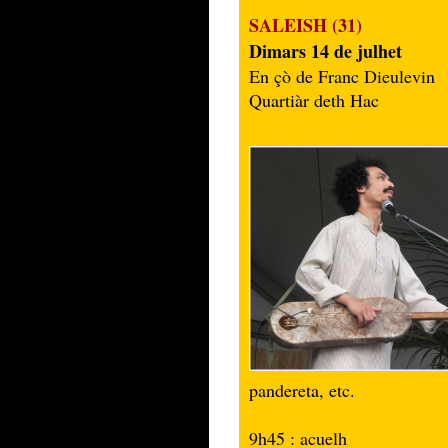
SALEISH (31)
Dimars 14 de julhet
En çò de Franc Dieulevin
Quartiàr deth Hac
pandereta, etc.
9h45 : acuelh