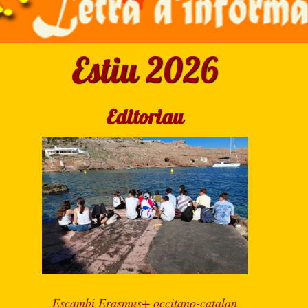
Estiu 2026
Editoriau
Escambi Erasmus+ occitano-catalan