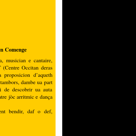
 en Comenge
, musician e cantaire,
(Centre Occitan deras
 proposicion d’aqueth
e tambors, dambe ua part
i de descobrir ua auta
tre jòc arritmic e dança
t bendir, daf o def,