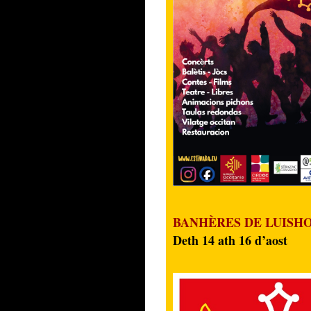
BANHÈRES DE LUISHON
Deth 14 ath 16 d’aost