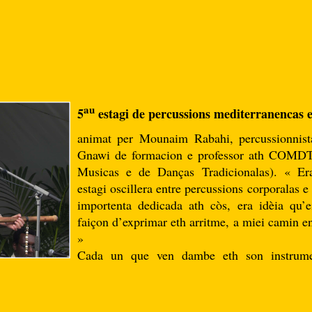
au
5
estagi de percussions mediterranencas
animat per Mounaim Rabahi, percussionnista
Gnawi de formacion e professor ath COMDT 
Musicas e de Danças Tradicionalas). « Era
estagi oscillera entre percussions corporalas 
importenta dedicada ath còs, era idèia qu’e
faiçon d’exprimar eth arritme, a miei camin en
»
Cada un que ven dambe eth son instrumen