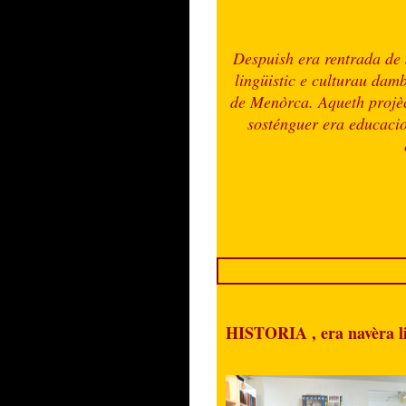
Despuish era rentrada de 
lingüistic e culturau dam
de Menòrca. Aqueth projè
sosténguer era educacio
HISTORIA , era navèra li