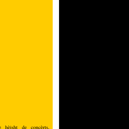
 hèisht de concèrts,