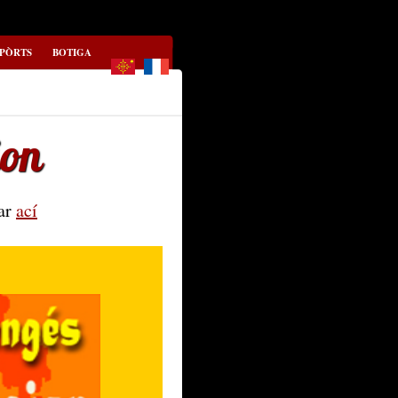
-PÒRTS
BOTIGA
ion
car
ací