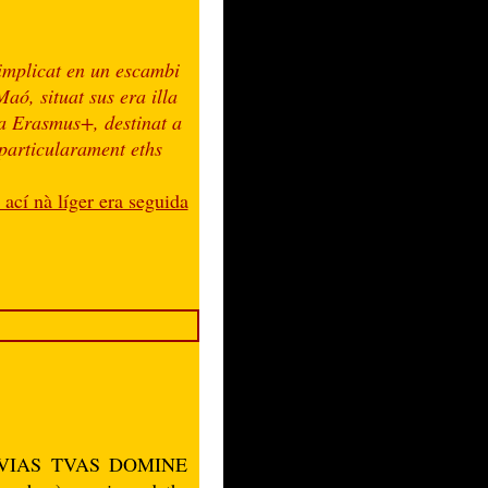
mplicat en un escambi
aó, situat sus era illa
a Erasmus+, destinat a
particularament eths
 ací nà líger era seguida
 « VIAS TVAS DOMINE