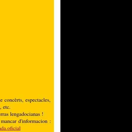
e concèrts, espectacles,
, etc.
rras lengadocianas !
mancar d'informacion :
ada.oficial