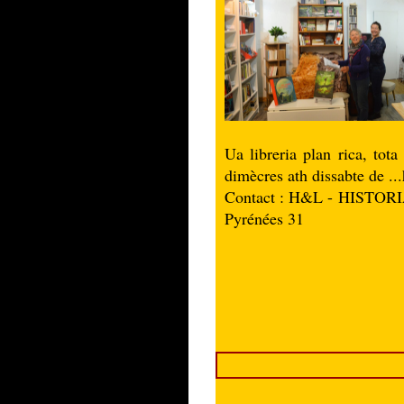
Ua libreria plan rica, tot
dimècres ath dissabte de ..
Contact : H&L - HISTO
Pyrénées 31