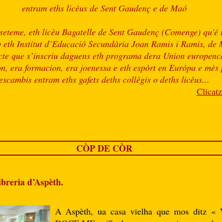
entram eths licèus de Sent Gaudenç e de Maó
seteme, eth licèu
Bagatelle
de Sent Gaudenç (Comenge) qu'é i
b eth Institut d’Educació Secundària Joan Ramis i Ramis, de M
cte que s’inscriu daguens eth programa dera Union europenc
n, era formacion, era joenessa e eth espòrt en Euròpa e mès 
escambis entram eths gafets deths collègis o deths licèus...
Clicatz
CÒP DE CÒR
breria d’Aspèth.
A Aspèth, ua casa vielha que mos ditz