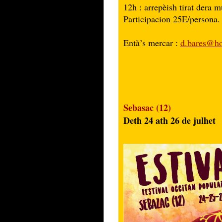
12h : arrepèish tirat dera mu
Participacion 25E/persona.
Entà’s mercar :
d.bares@ho
Sebasac (12)
Deth 24 ath 26 de julhet