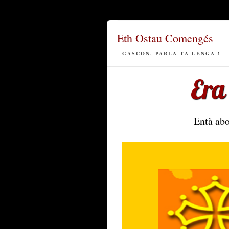
Eth Ostau Comengés
GASCON, PARLA TA LENGA !
Era
Entà abo