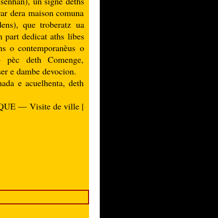
enhan), un signe deths
arar dera maison comuna
ens), que troberatz ua
 part dedicat aths libes
ans o contemporanèus o
 o pèc deth Comenge,
aser e dambe devocion.
onada e acuelhenta, deth
— Visite de ville |